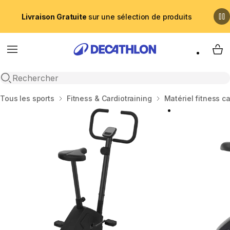
Livraison Gratuite
sur une sélection de produits
Menu
My 
Recherche ouverte
Accueil
Tous les sports
Fitness & Cardiotraining
Matériel fitness c