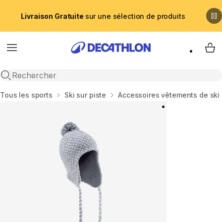
Livraison Gratuite
sur une sélection de produits
Menu
My 
Recherche ouverte
Accueil
Tous les sports
Ski sur piste
Accessoires vêtements de ski