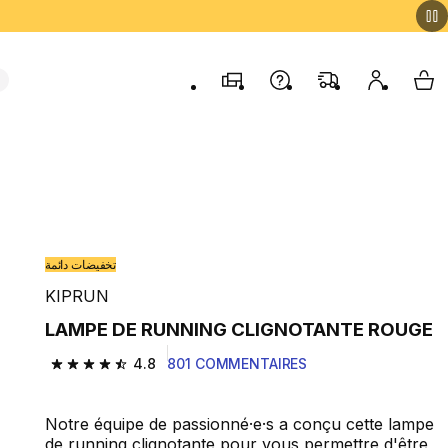
Magasins
Contactez-nous
FAQ
Mon comp
My 
تخفيضات دائمة
KIPRUN
LAMPE DE RUNNING CLIGNOTANTE ROUGE
4.8
801 COMMENTAIRES
4.8 out of 5 stars from 801 reviews
Notre équipe de passionné·e·s a conçu cette lampe
de running clignotante pour vous permettre d'être