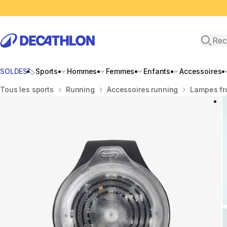
Recher
SOLDES🏷️
Sports
Hommes
Femmes
Enfants
Accessoires
Accueil
Tous les sports
Running
Accessoires running
Lampes fro