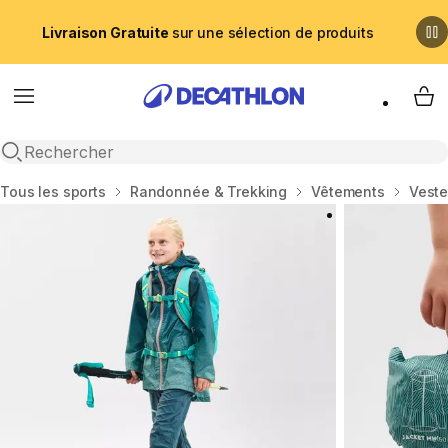
Livraison Gratuite
sur une sélection de produits
Menu
My 
Recherche ouverte
Accueil
Tous les sports
Randonnée & Trekking
Vêtements
Vest