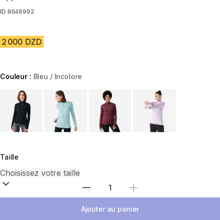
ID
8646992
2 000 DZD
Couleur :
Bleu / Incolore
Choose a variant
Taille
Sélectionnez la quantité
Ajouter au panier