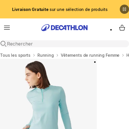
Livraison Gratuite
sur une sélection de produits
Menu
My 
Recherche ouverte
Accueil
Tous les sports
Running
Vêtements de running Femme
H