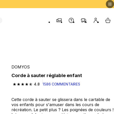
Magasins
Contactez-nous
FAQ
Mon comp
My 
DOMYOS
Corde à sauter réglable enfant
4.8
1586 COMMENTAIRES
4.8 out of 5 stars from 1586 reviews
Cette corde à sauter se glissera dans le cartable de
vos enfants pour s'amuser dans les cours de
récréation. Le petit plus ? Les poignées de couleurs !