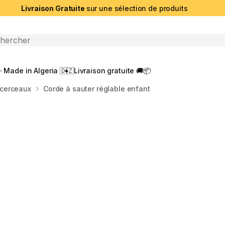
Livraison Gratuite
sur une sélection de produits
che ouverte
Made in Algeria 🇩🇿
Livraison gratuite 🚚📦
 cerceaux
Corde à sauter réglable enfant