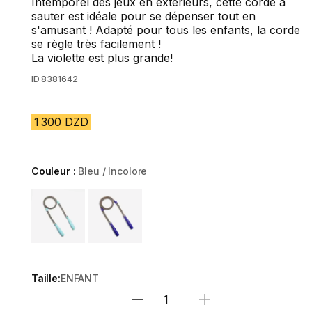
Intemporel des jeux en extérieurs, cette corde à
sauter est idéale pour se dépenser tout en
s'amusant ! Adapté pour tous les enfants, la corde
se règle très facilement !
La violette est plus grande!
ID
8381642
1 300 DZD
Couleur :
Bleu / Incolore
Choose a variant
Taille:
ENFANT
Sélectionnez la quantité