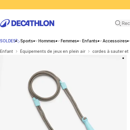
Recher
SOLDES🏷️
Sports
Hommes
Femmes
Enfants
Accessoires
Accueil
Enfant
Équipements de jeux en plein air
cordes à sauter et