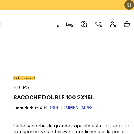
Magasins
Contactez-nous
FAQ
Mon comp
My 
تخفيضات دائمة
ELOPS
SACOCHE DOUBLE 100 2X15L
4.6
989 COMMENTAIRES
4.6 out of 5 stars from 989 reviews
Cette sacoche de grande capacité est conçue pour
transporter vos affaires du quotidien sur le porte-