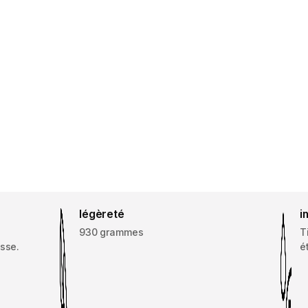
légèreté
i
e
930 grammes
T
asse.
é