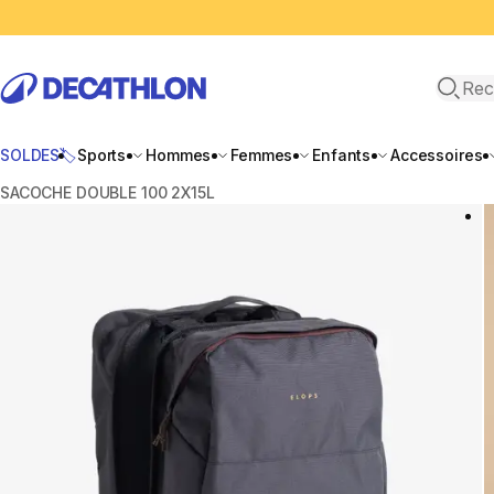
Recher
SOLDES🏷️
Sports
Hommes
Femmes
Enfants
Accessoires
Accueil
SACOCHE DOUBLE 100 2X15L