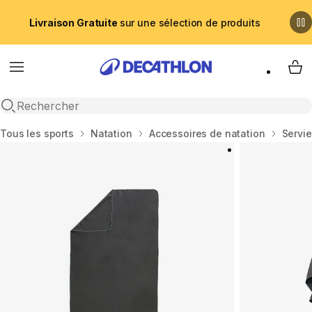
Livraison Gratuite
sur une sélection de produits
Menu
My 
Recherche ouverte
Accueil
Tous les sports
Natation
Accessoires de natation
Servie