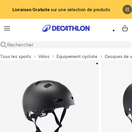
Livraison Gratuite
sur une sélection de produits
Menu
My 
Recherche ouverte
Accueil
Tous les sports
Vélos
Équipement cycliste
Casques de v