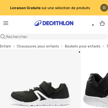
Livraison Gratuite
sur une sélection de produits
Menu
My 
Recherche ouverte
Accueil
Enfant
Chaussures pour enfants
Baskets pour enfants