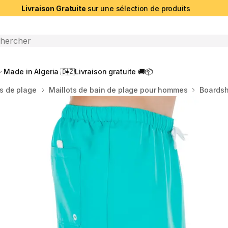
Livraison Gratuite
sur une sélection de produits
che ouverte
Made in Algeria 🇩🇿
Livraison gratuite 🚚📦
ts de plage
Maillots de bain de plage pour hommes
Boardsh