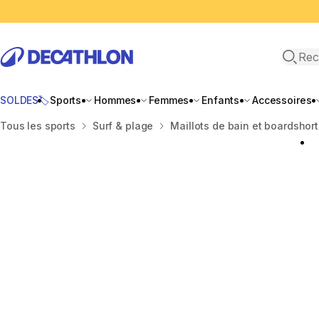
Recher
SOLDES🏷️
Sports
Hommes
Femmes
Enfants
Accessoires
Accueil
Tous les sports
Surf & plage
Maillots de bain et boardshor