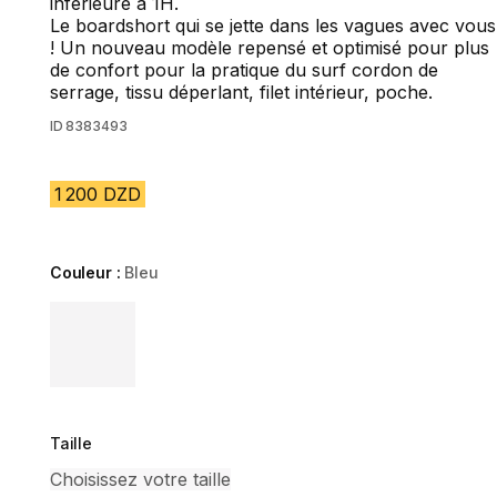
inférieure à 1H.
Le boardshort qui se jette dans les vagues avec vous
! Un nouveau modèle repensé et optimisé pour plus
de confort pour la pratique du surf cordon de
serrage, tissu déperlant, filet intérieur, poche.
ID
8383493
1 200 DZD
Couleur :
Bleu
Choose a variant
Taille