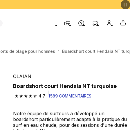
Magasins
Contactez-nous
FAQ
Mon comp
My 
orts de plage pour hommes
Boardshort court Hendaia NT tur
OLAIAN
Boardshort court Hendaia NT turquoise
4.7
1589 COMMENTAIRES
4.7 out of 5 stars from 1589 reviews
Notre équipe de surfeurs a développé un
boardshort particulièrement adapté à la pratique du
surf en eau chaude, pour des sessions d'une durée