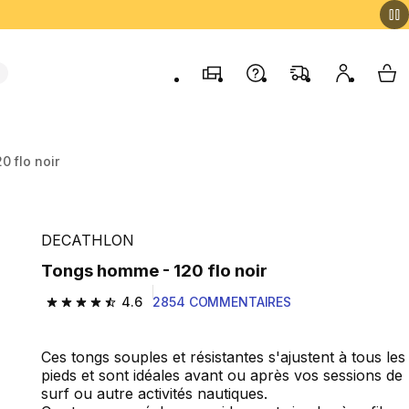
Magasins
Contactez-nous
FAQ
Mon comp
My 
 flo noir
DECATHLON
Tongs homme - 120 flo noir
4.6
2854 COMMENTAIRES
4.6 out of 5 stars from 2854 reviews
Ces tongs souples et résistantes s'ajustent à tous les
pieds et sont idéales avant ou après vos sessions de
surf ou autre activités nautiques.