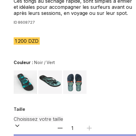
Ces tongs au séchage rapide, sont simples à enfiler
et idéales pour accompagner les surfeurs avant ou
après leurs sessions, en voyage ou sur leur spot.
ID
8608727
1 200 DZD
Couleur :
Noir / Vert
Choose a variant
Taille
Sélectionnez la quantité