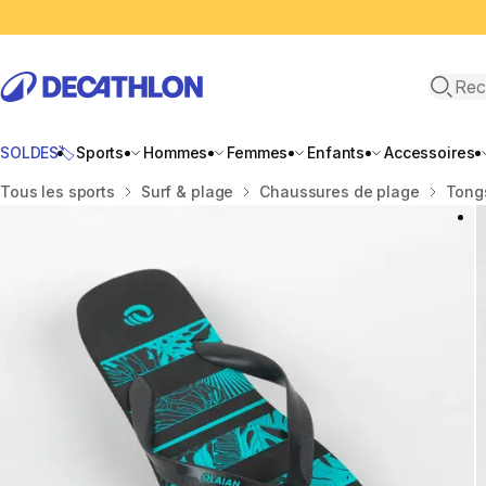
Recher
SOLDES🏷️
Sports
Hommes
Femmes
Enfants
Accessoires
Accueil
Tous les sports
Surf & plage
Chaussures de plage
Tong