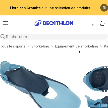
Livraison Gratuite
sur une sélection de produits
Menu
My 
Recherche ouverte
Accueil
Tous les sports
Snorkeling
Équipement de snorkeling
Pa