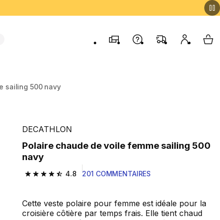
Magasins
Contactez-nous
FAQ
Mon comp
My 
e sailing 500 navy
DECATHLON
Polaire chaude de voile femme sailing 500
navy
4.8
201 COMMENTAIRES
4.8 out of 5 stars from 201 reviews
Cette veste polaire pour femme est idéale pour la
croisière côtière par temps frais. Elle tient chaud