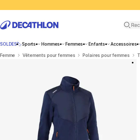
Recher
SOLDES🏷️
Sports
Hommes
Femmes
Enfants
Accessoires
Accueil
Femme
Vêtements pour femmes
Polaires pour femmes
T