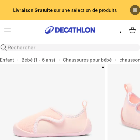
Livraison Gratuite
sur une sélection de produits
Menu
My 
Recherche ouverte
Accueil
Enfant
Bébé (1 - 6 ans)
Chaussures pour bébé
chausson