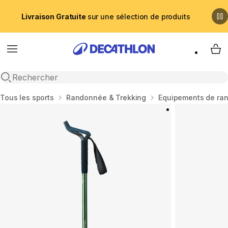
Livraison Gratuite
sur une sélection de produits
Menu
My 
Recherche ouverte
Accueil
Tous les sports
Randonnée & Trekking
Equipements de ra