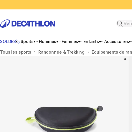
Recher
SOLDES🏷️
Sports
Hommes
Femmes
Enfants
Accessoires
Accueil
Tous les sports
Randonnée & Trekking
Equipements de ra