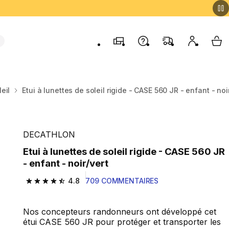
Magasins
Contactez-nous
FAQ
Mon comp
My 
eil
Etui à lunettes de soleil rigide - CASE 560 JR - enfant - noi
DECATHLON
Etui à lunettes de soleil rigide - CASE 560 JR
- enfant - noir/vert
4.8
709 COMMENTAIRES
4.8 out of 5 stars from 709 reviews
Nos concepteurs randonneurs ont développé cet
étui CASE 560 JR pour protéger et transporter les