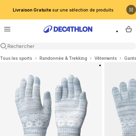
Livraison Gratuite
sur une sélection de produits
Menu
My 
Recherche ouverte
Accueil
Tous les sports
Randonnée & Trekking
Vêtements
Gant