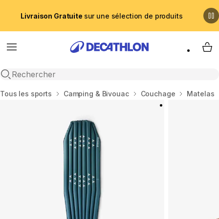
Livraison Gratuite
sur une sélection de produits
Menu
My 
Recherche ouverte
Accueil
Tous les sports
Camping & Bivouac
Couchage
Matelas