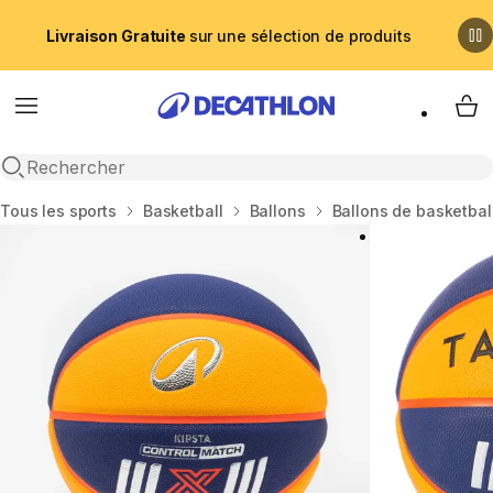
Livraison Gratuite
sur une sélection de produits
Menu
My 
Recherche ouverte
Accueil
Tous les sports
Basketball
Ballons
Ballons de basketbal