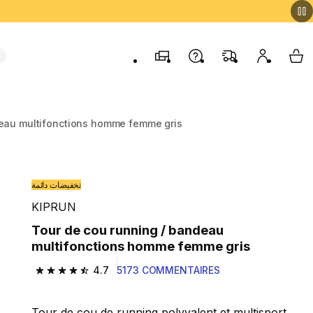
Magasins
Contactez-nous
FAQ
Mon comp
My 
deau multifonctions homme femme gris
تخفيضات دائمة
KIPRUN
Tour de cou running / bandeau
multifonctions homme femme gris
4.7
5173 COMMENTAIRES
4.7 out of 5 stars from 5173 reviews
Tour de cou de running polyvalent et multisport