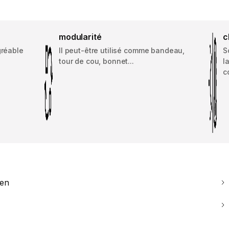
modularité
c
gréable
Il peut-être utilisé comme bandeau,
S
tour de cou, bonnet...
l
c
ien