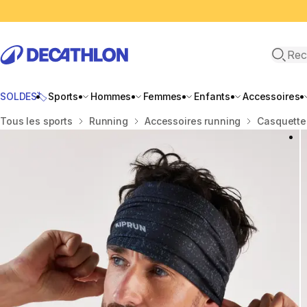
Recher
SOLDES🏷️
Sports
Hommes
Femmes
Enfants
Accessoires
Accueil
Tous les sports
Running
Accessoires running
Casquette