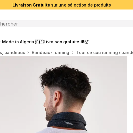
Livraison Gratuite
sur une sélection de produits
che ouverte
Made in Algeria 🇩🇿
Livraison gratuite 🚚📦
s, bandeaux
Bandeaux running
Tour de cou running / ban