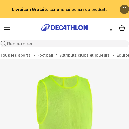
Livraison Gratuite
sur une sélection de produits
Menu
My 
Recherche ouverte
Accueil
Tous les sports
Football
Attributs clubs et joueurs
Équip