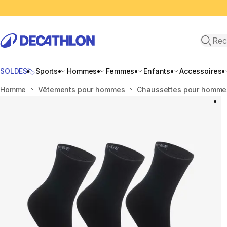
Recher
SOLDES🏷️
Sports
Hommes
Femmes
Enfants
Accessoires
Accueil
Homme
Vêtements pour hommes
Chaussettes pour homme