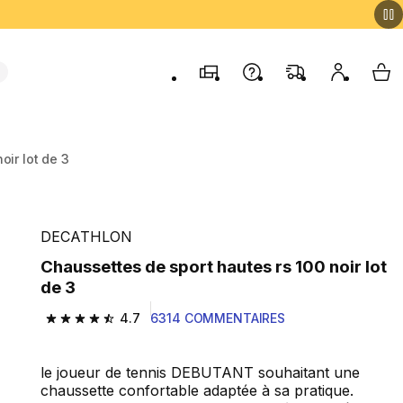
Magasins
Contactez-nous
FAQ
Mon comp
My 
oir lot de 3
DECATHLON
Chaussettes de sport hautes rs 100 noir lot
de 3
4.7
6314 COMMENTAIRES
4.7 out of 5 stars from 6314 reviews
le joueur de tennis DEBUTANT souhaitant une
chaussette confortable adaptée à sa pratique.