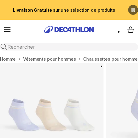
Livraison Gratuite
sur une sélection de produits
Menu
My 
Recherche ouverte
Accueil
Homme
Vêtements pour hommes
Chaussettes pour homme