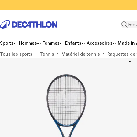
Recher
Sports
Hommes
Femmes
Enfants
Accessoires
Made in 
Accueil
Tous les sports
Tennis
Matériel de tennis
Raquettes de 