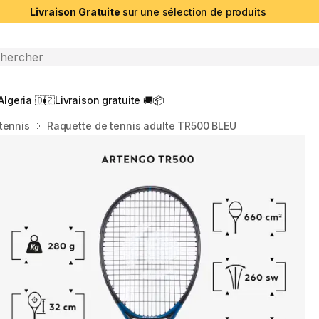
Livraison Gratuite
sur une sélection de produits
che ouverte
Algeria 🇩🇿
Livraison gratuite 🚚📦
tennis
Raquette de tennis adulte TR500 BLEU