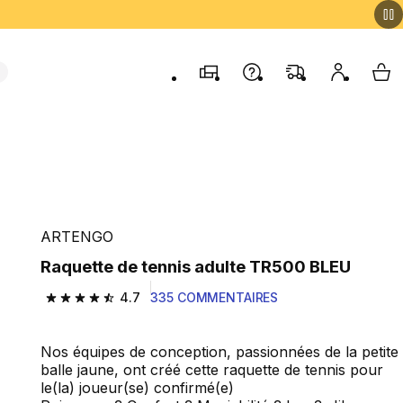
Magasins
Contactez-nous
FAQ
Mon comp
My 
ARTENGO
Raquette de tennis adulte TR500 BLEU
4.7
335 COMMENTAIRES
4.7 out of 5 stars from 335 reviews
Nos équipes de conception, passionnées de la petite
balle jaune, ont créé cette raquette de tennis pour
le(la) joueur(se) confirmé(e)