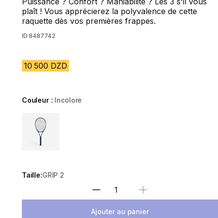
Puissance ? Confort ? Maniabilité ? Les 3 s'il vous
plaît ! Vous apprécierez la polyvalence de cette
raquette dès vos premières frappes.
ID
8487742
10 500 DZD
Couleur :
Incolore
Choose a variant
Taille:
GRIP 2
Sélectionnez la quantité
Ajouter au panier