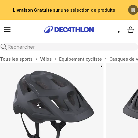
Livraison Gratuite
sur une sélection de produits
Menu
My 
Recherche ouverte
Accueil
Tous les sports
Vélos
Équipement cycliste
Casques de v