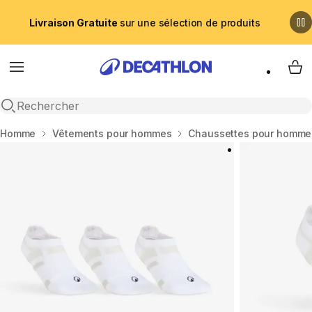
Livraison Gratuite
sur une sélection de produits
Menu
My 
Recherche ouverte
Accueil
Homme
Vêtements pour hommes
Chaussettes pour homme