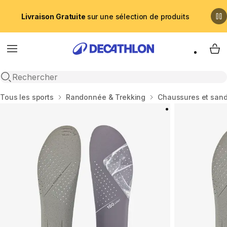
Livraison Gratuite
sur une sélection de produits
Menu
My 
Recherche ouverte
Accueil
Tous les sports
Randonnée & Trekking
Chaussures et san