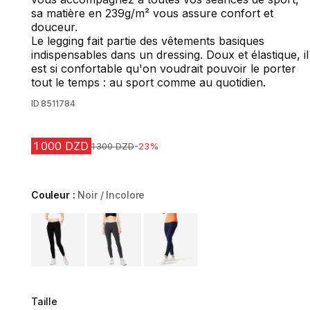
sa matière en 239g/m² vous assure confort et
douceur.
Le legging fait partie des vêtements basiques
indispensables dans un dressing. Doux et élastique, il
est si confortable qu'on voudrait pouvoir le porter
tout le temps : au sport comme au quotidien.
ID
8511784
1 000 DZD
Prix avant la réduction
1 300 DZD
-23%
Couleur :
Noir / Incolore
Choose a variant
Taille