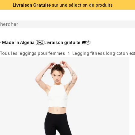
Livraison Gratuite
sur une sélection de produits
che ouverte
Made in Algeria 🇩🇿
Livraison gratuite 🚚📦
Tous les leggings pour femmes
Legging fitness long coton ex