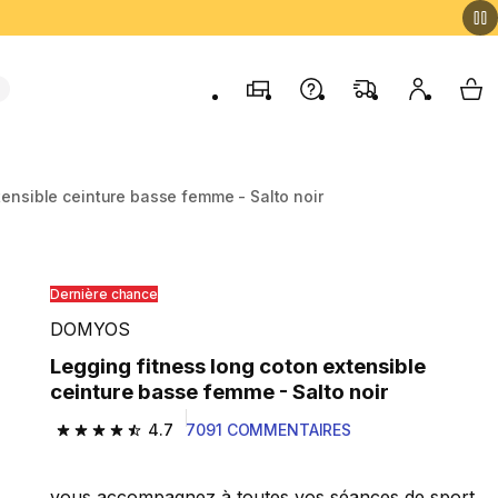
Magasins
Contactez-nous
FAQ
Mon comp
My 
tensible ceinture basse femme - Salto noir
Dernière chance
DOMYOS
Legging fitness long coton extensible
ceinture basse femme - Salto noir
4.7
7091 COMMENTAIRES
4.7 out of 5 stars from 7091 reviews
vous accompagnez à toutes vos séances de sport,