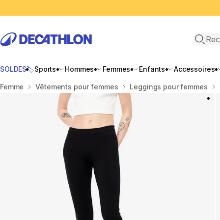
Recher
SOLDES🏷️
Sports
Hommes
Femmes
Enfants
Accessoires
Accueil
Femme
Vêtements pour femmes
Leggings pour femmes