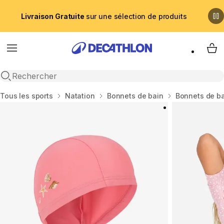
Livraison Gratuite
sur une sélection de produits
Menu
My 
Recherche ouverte
Accueil
Tous les sports
Natation
Bonnets de bain
Bonnets de ba