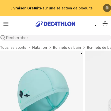
Livraison Gratuite
sur une sélection de produits
Menu
My 
Recherche ouverte
Accueil
Tous les sports
Natation
Bonnets de bain
Bonnets de ba