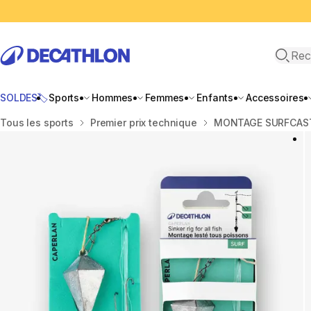
Recher
SOLDES🏷️
Sports
Hommes
Femmes
Enfants
Accessoires
Accueil
Tous les sports
Premier prix technique
MONTAGE SURFCAST