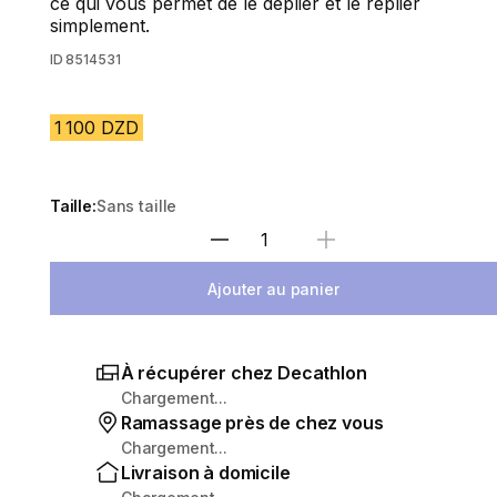
ce qui vous permet de le déplier et le replier
simplement.
ID
8514531
1 100 DZD
Taille:
Sans taille
Sélectionnez la quantité
Ajouter au panier
À récupérer chez Decathlon
Chargement...
Ramassage près de chez vous
Chargement...
Livraison à domicile