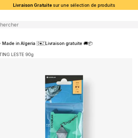
Livraison Gratuite
sur une sélection de produits
che ouverte
Made in Algeria 🇩🇿
Livraison gratuite 🚚📦
ING LESTE 90g