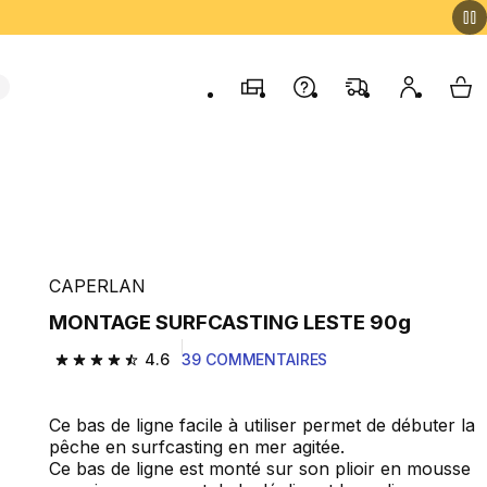
Magasins
Contactez-nous
FAQ
Mon comp
My 
CAPERLAN
MONTAGE SURFCASTING LESTE 90g
4.6
39 COMMENTAIRES
4.6 out of 5 stars from 39 reviews
Ce bas de ligne facile à utiliser permet de débuter la
pêche en surfcasting en mer agitée.
Ce bas de ligne est monté sur son plioir en mousse