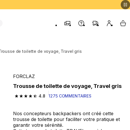
Magasins
Contactez-nous
FAQ
Mon comp
My 
Trousse de toilette de voyage, Travel gris
FORCLAZ
Trousse de toilette de voyage, Travel gris
4.8
1275 COMMENTAIRES
4.8 out of 5 stars from 1275 reviews
Nos concepteurs backpackers ont créé cette
trousse de toilette pour faciliter votre pratique et
garantir votre sérénité.