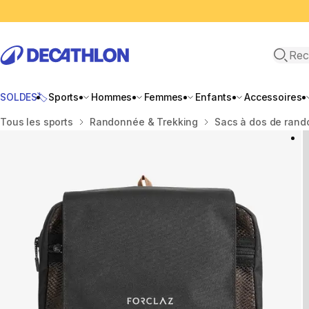
Recher
SOLDES🏷️
Sports
Hommes
Femmes
Enfants
Accessoires
Accueil
Tous les sports
Randonnée & Trekking
Sacs à dos de ran