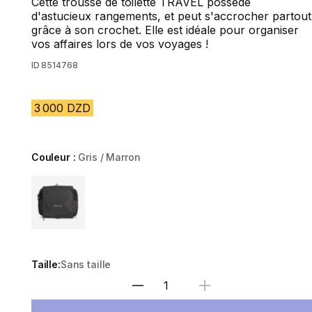
Cette trousse de toilette TRAVEL possède
d'astucieux rangements, et peut s'accrocher partout
grâce à son crochet. Elle est idéale pour organiser
vos affaires lors de vos voyages !
ID
8514768
3 000 DZD
Couleur :
Gris / Marron
Choose a variant
Taille:
Sans taille
Sélectionnez la quantité