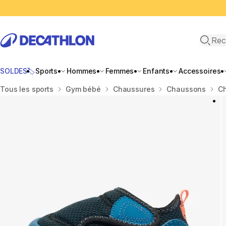
Recher
SOLDES🏷️
Sports
Hommes
Femmes
Enfants
Accessoires
Accueil
Tous les sports
Gym bébé
Chaussures
Chaussons
Ch