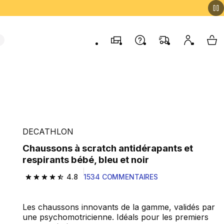
Magasins
Contactez-nous
FAQ
Mon comp
My 
DECATHLON
Chaussons à scratch antidérapants et
respirants bébé, bleu et noir
4.8
1534 COMMENTAIRES
4.8 out of 5 stars from 1534 reviews
Les chaussons innovants de la gamme, validés par
une psychomotricienne. Idéals pour les premiers