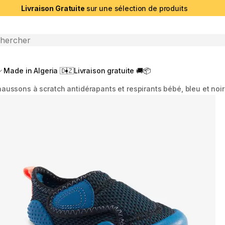
Livraison Gratuite
sur une sélection de produits
che ouverte
Made in Algeria 🇩🇿
Livraison gratuite 🚚📦
aussons à scratch antidérapants et respirants bébé, bleu et noir