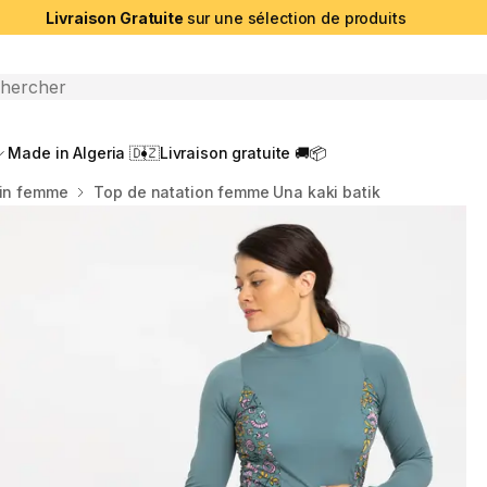
Livraison Gratuite
sur une sélection de produits
che ouverte
Made in Algeria 🇩🇿
Livraison gratuite 🚚📦
ain femme
Top de natation femme Una kaki batik