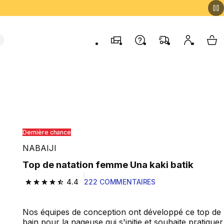
Magasins
Contactez-nous
FAQ
Mon comp
My 
Dernière chance
NABAIJI
Top de natation femme Una kaki batik
4.4
222 COMMENTAIRES
4.4 out of 5 stars from 222 reviews
Nos équipes de conception ont développé ce top de
bain pour la nageuse qui s'initie et souhaite pratiquer