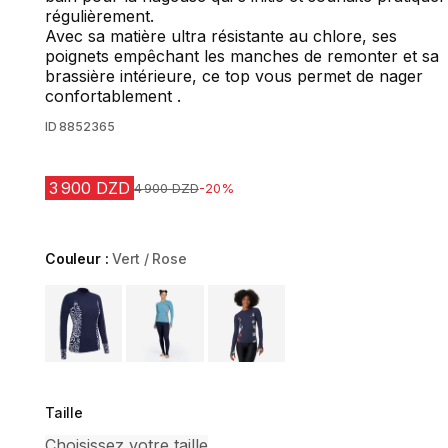
régulièrement.
Avec sa matière ultra résistante au chlore, ses
poignets empêchant les manches de remonter et sa
brassière intérieure, ce top vous permet de nager
confortablement .
ID
8852365
3 900 DZD
Prix avant la réduction
4 900 DZD
-20%
Couleur :
Vert / Rose
Choose a variant
Taille