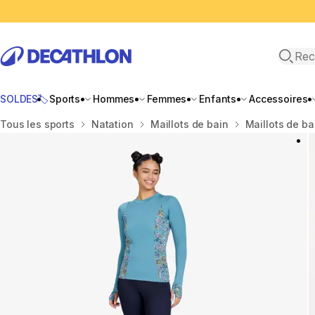
Recher
SOLDES🏷️
Sports
Hommes
Femmes
Enfants
Accessoires
Accueil
Tous les sports
Natation
Maillots de bain
Maillots de b