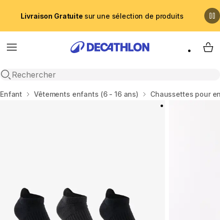
Livraison Gratuite
sur une sélection de produits
Menu
My 
Recherche ouverte
Accueil
Enfant
Vêtements enfants (6 - 16 ans)
Chaussettes pour e