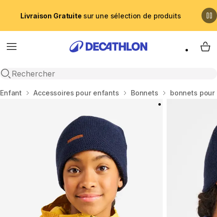
Livraison Gratuite
sur une sélection de produits
Menu
My 
Recherche ouverte
Accueil
Enfant
Accessoires pour enfants
Bonnets
bonnets pour