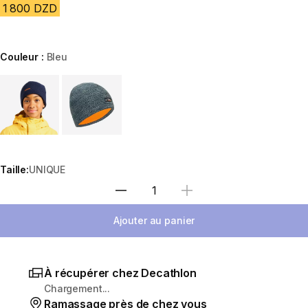
1 800 DZD
Couleur :
Bleu
Choose a variant
Taille:
UNIQUE
Sélectionnez la quantité
Ajouter au panier
À récupérer chez Decathlon
Chargement...
Ramassage près de chez vous