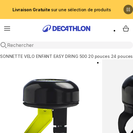
Livraison Gratuite
sur une sélection de produits
Menu
My 
Recherche ouverte
Accueil
SONNETTE VÉLO ENFANT EASY DRING 500 20 pouces 24 pouces