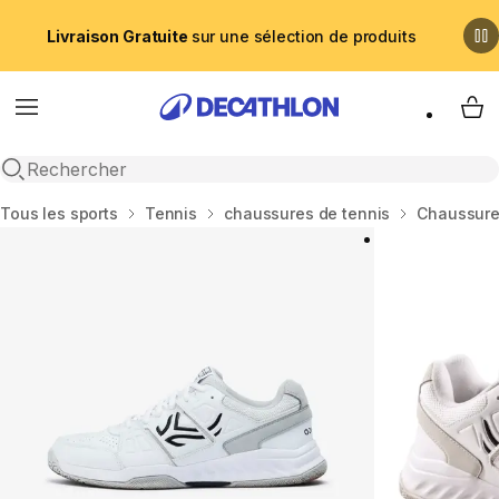
Livraison Gratuite
sur une sélection de produits
Menu
My 
Recherche ouverte
Accueil
Tous les sports
Tennis
chaussures de tennis
Chaussure