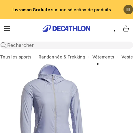
Livraison Gratuite
sur une sélection de produits
Menu
My 
Recherche ouverte
Accueil
Tous les sports
Randonnée & Trekking
Vêtements
Vest