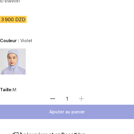
ID
8589081
3 900 DZD
Couleur :
Violet
Choose a variant
Taille:
M
Sélectionnez la quantité
Ajouter au panier