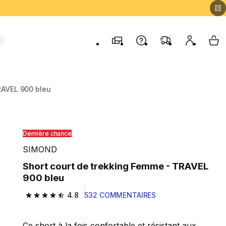
Magasins
Contactez-nous
FAQ
Mon comp
My 
RAVEL 900 bleu
Dernière chance
SIMOND
Short court de trekking Femme - TRAVEL
900 bleu
4.8
532 COMMENTAIRES
4.8 out of 5 stars from 532 reviews
Ce short à la fois confortable et résistant aux