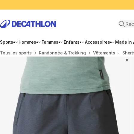
Recher
Sports
Hommes
Femmes
Enfants
Accessoires
Made in 
Accueil
Tous les sports
Randonnée & Trekking
Vêtements
Short