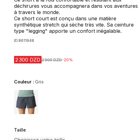
déchirures vous accompagnera dans vos aventures
à travers le monde.
Ce short court est conçu dans une matière
synthétique stretch qui sèche très vite. Sa ceinture
type "legging" apporte un confort inégalable.
ID
8611948
2 300 DZD
Prix avant la réduction
2 900 DZD
-20%
Couleur :
Gris
Choose a variant
Taille