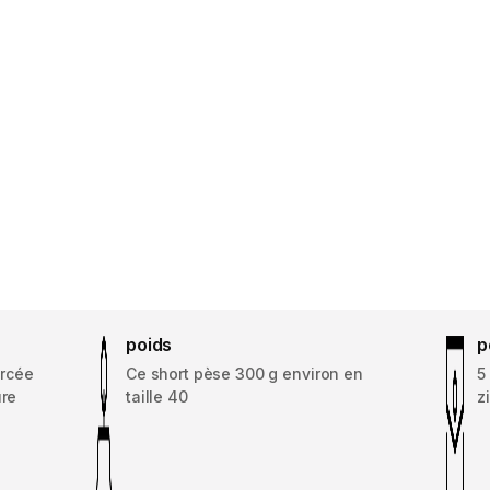
poids
p
orcée
Ce short pèse 300 g environ en
5
ure
taille 40
z