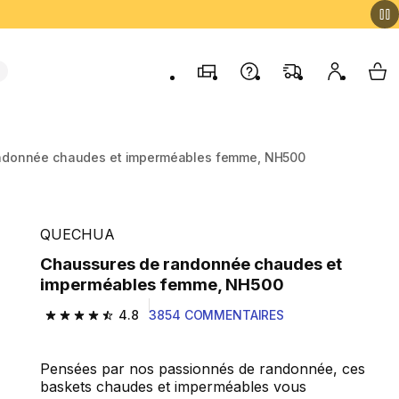
Magasins
Contactez-nous
FAQ
Mon comp
My 
ndonnée chaudes et imperméables femme, NH500
QUECHUA
Chaussures de randonnée chaudes et
imperméables femme, NH500
4.8
3854 COMMENTAIRES
4.8 out of 5 stars from 3854 reviews
Pensées par nos passionnés de randonnée, ces
baskets chaudes et imperméables vous