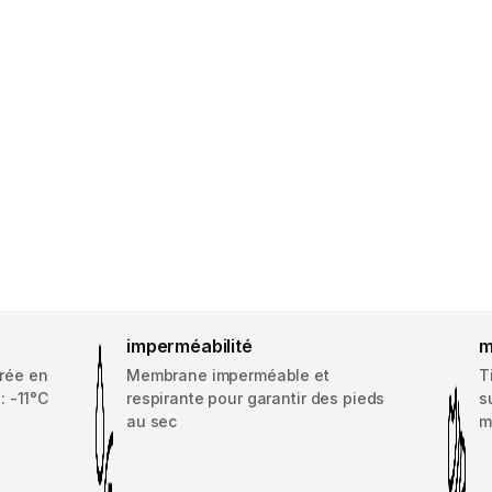
imperméabilité
m
rée en
Membrane imperméable et
T
: -11°C
respirante pour garantir des pieds
s
au sec
m