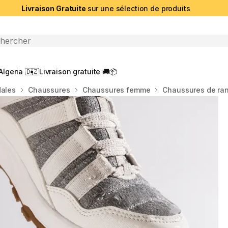
Livraison Gratuite
sur une sélection de produits
che ouverte
Algeria 🇩🇿
Livraison gratuite 🚚📦
dales
Chaussures
Chaussures femme
Chaussures de ra