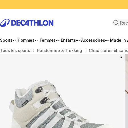
Recher
Sports
Hommes
Femmes
Enfants
Accessoires
Made in 
Accueil
Tous les sports
Randonnée & Trekking
Chaussures et san