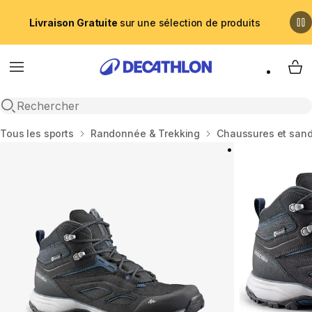
Livraison Gratuite
sur une sélection de produits
Menu
My 
Recherche ouverte
Accueil
Tous les sports
Randonnée & Trekking
Chaussures et san