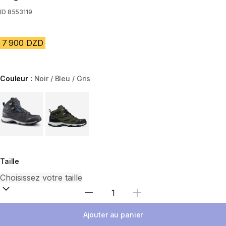
ID
8553119
7 900 DZD
Couleur :
Noir / Bleu / Gris
Choose a variant
Taille
Sélectionnez la quantité
Ajouter au panier