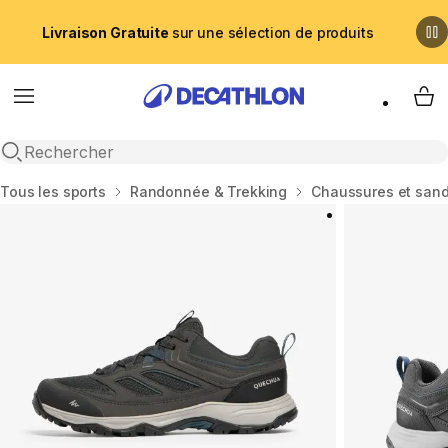
Livraison Gratuite
sur une sélection de produits
Menu
My 
Recherche ouverte
Accueil
Tous les sports
Randonnée & Trekking
Chaussures et san