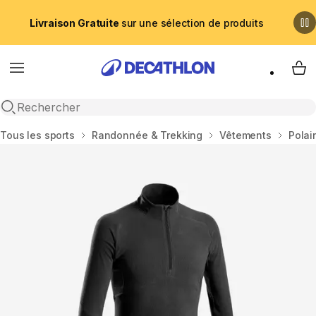
Livraison Gratuite
sur une sélection de produits
Menu
My 
Recherche ouverte
Accueil
Tous les sports
Randonnée & Trekking
Vêtements
Polai