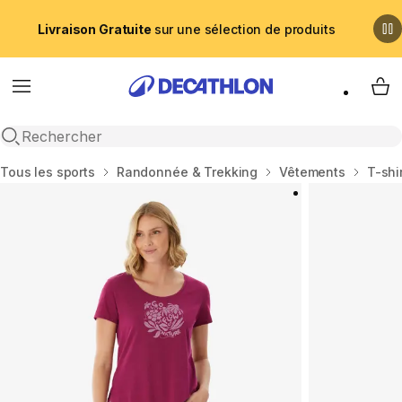
Livraison Gratuite
sur une sélection de produits
Menu
My 
Recherche ouverte
Accueil
Tous les sports
Randonnée & Trekking
Vêtements
T-shi