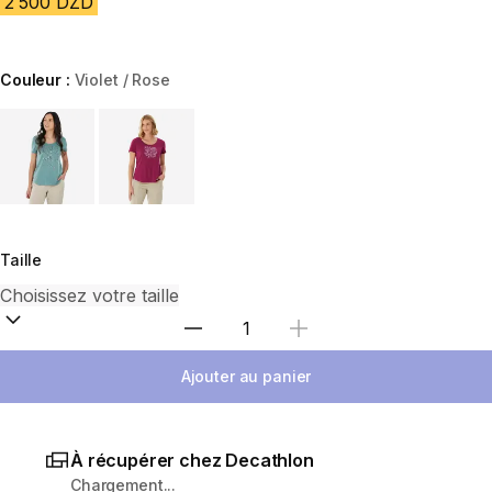
2 500 DZD
Couleur :
Violet / Rose
Choose a variant
Taille
Sélectionnez la quantité
Ajouter au panier
À récupérer chez Decathlon
Chargement...