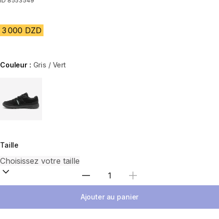
ID
8553549
3 000 DZD
Couleur :
Gris / Vert
Choose a variant
Taille
Sélectionnez la quantité
Ajouter au panier