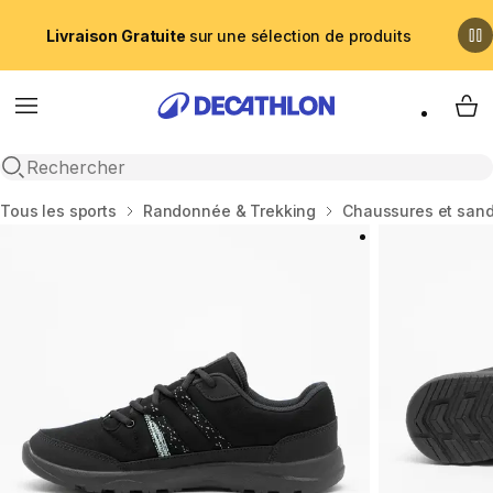
Livraison Gratuite
sur une sélection de produits
Menu
My 
Recherche ouverte
Accueil
Tous les sports
Randonnée & Trekking
Chaussures et san