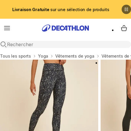
Livraison Gratuite
sur une sélection de produits
Menu
My 
Recherche ouverte
Accueil
Tous les sports
Yoga
Vêtements de yoga
Vêtements de