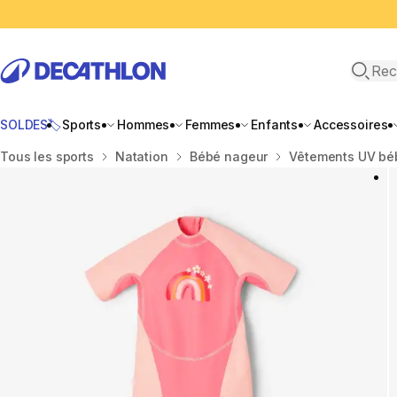
Recher
SOLDES🏷️
Sports
Hommes
Femmes
Enfants
Accessoires
Accueil
Tous les sports
Natation
Bébé nageur
Vêtements UV bé