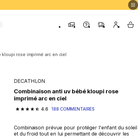
Magasins
Contactez-nous
FAQ
Mon comp
My 
kloupi rose imprimé arc en ciel
DECATHLON
Combinaison anti uv bébé kloupi rose
imprimé arc en ciel
4.6
188 COMMENTAIRES
4.6 out of 5 stars from 188 reviews
Combinaison prévue pour protéger l'enfant du soleil
et du froid tout en lui permettant de découvrir les