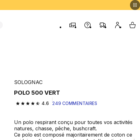
Magasins
Contactez-nous
FAQ
Mon comp
My 
SOLOGNAC
POLO 500 VERT
4.6
249 COMMENTAIRES
4.6 out of 5 stars from 249 reviews
Un polo respirant conçu pour toutes vos activités
natures, chasse, pêche, bushcraft.
Ce polo est composé majoritairement de coton ce