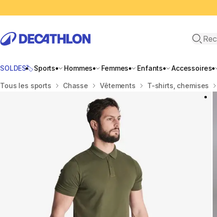
Recher
SOLDES🏷️
Sports
Hommes
Femmes
Enfants
Accessoires
Accueil
Tous les sports
Chasse
Vêtements
T-shirts, chemises