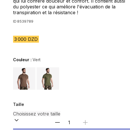
qui lui confère douceur et confort. Il contient aussi
du polyester ce qui améliore l'évacuation de la
transpiration et la résistance !
ID
8539789
3 000 DZD
Couleur :
Vert
Choose a variant
Taille
Sélectionnez la quantité